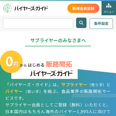
新規会員登録
メニュー
条件設定
サプライヤーのみなさまへ
『バイヤーズ・ガイド』は、
サプライヤー
と
（売り手）
バイヤー
を結ぶ、食品業界の販路開拓サー
（買い手）
ビスです。
サプライヤー会員としてご登録（無料）いただくと、
日本国内はもちろん海外のバイヤー
1,995
人に向けて